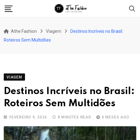
Skip
to
content
Athe Fashion
Viagem
Destinos Incríveis no Brasil:
Roteiros Sem Multidões
VIAGEM
Destinos Incríveis no Brasil:
Roteiros Sem Multidões
FEVEREIRO 9, 2026
8 MINUTES READ
6 MESES AGO