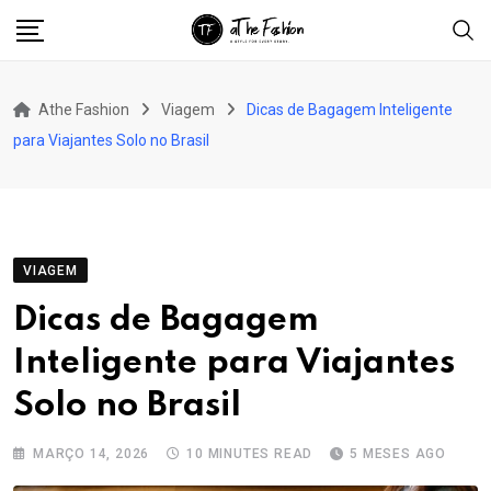
Skip
to
content
Athe Fashion
Viagem
Dicas de Bagagem Inteligente
para Viajantes Solo no Brasil
VIAGEM
Dicas de Bagagem
Inteligente para Viajantes
Solo no Brasil
MARÇO 14, 2026
10 MINUTES READ
5 MESES AGO