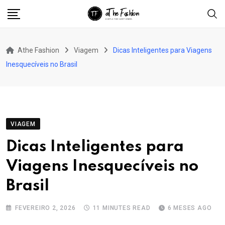
Skip
to
content
Athe Fashion
Viagem
Dicas Inteligentes para Viagens
Inesquecíveis no Brasil
VIAGEM
Dicas Inteligentes para
Viagens Inesquecíveis no
Brasil
FEVEREIRO 2, 2026
11 MINUTES READ
6 MESES AGO