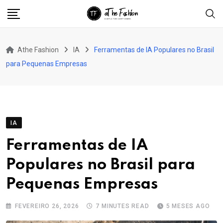
Skip
to
content
Athe Fashion
IA
Ferramentas de IA Populares no Brasil
para Pequenas Empresas
IA
Ferramentas de IA
Populares no Brasil para
Pequenas Empresas
FEVEREIRO 26, 2026
7 MINUTES READ
5 MESES AGO