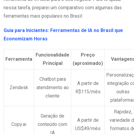
nessa tarefa, preparei um comparativo com algumas das
ferramentas mais populares no Brasil:
Guia para Iniciantes: Ferramentas de IA no Brasil que
Economizam Horas
Funcionalidade
Preço
Ferramenta
Vantagen
Principal
(aproximado)
Personalizaç
Chatbot para
A partir de
integração 
Zendesk
atendimento ao
R$115/mês
outras
cliente
plataforma
Rapidez,
Geração de
A partir de
variedade 
Copy.ai
conteúdo com
US$49/mês
formatos d
IA