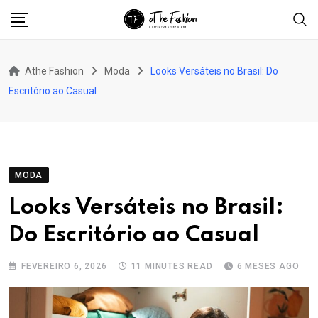
Skip
to
content
Athe Fashion
Moda
Looks Versáteis no Brasil: Do
Escritório ao Casual
MODA
Looks Versáteis no Brasil:
Do Escritório ao Casual
FEVEREIRO 6, 2026
11 MINUTES READ
6 MESES AGO