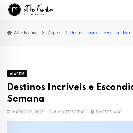
Skip
to
content
Athe Fashion
Viagem
Destinos Incríveis e Escondidos n
VIAGEM
Destinos Incríveis e Escondi
Semana
MARÇO 22, 2026
6 MINUTES READ
5 MESES AGO