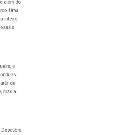
to além do
arco. Uma
 inteiro.
mosas a
eira, a
 fondues
rtir de
e, mas a
. Descubra