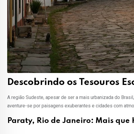
Descobrindo os Tesouros Es
A região Sudeste, apesar de ser a mais urbanizada do Brasil
aventure-se por paisagens exuberantes e cidades com atmo
Paraty, Rio de Janeiro: Mais que 