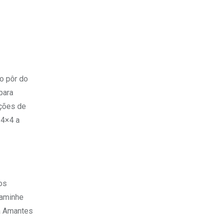
 o pôr do
para
pções de
 4×4 a
os
Caminhe
da Amantes