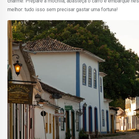
charme. Prepare a mochila, abasteça o carro e embarque ne
melhor: tudo isso sem precisar gastar uma fortuna!