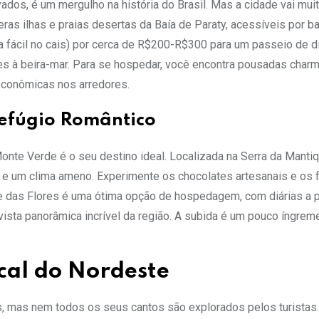
ados, é um mergulho na história do Brasil. Mas a cidade vai mui
as ilhas e praias desertas da Baía de Paraty, acessíveis por b
 fácil no cais) por cerca de R$200-R$300 para um passeio de dia
ntes à beira-mar. Para se hospedar, você encontra pousadas char
 econômicas nos arredores.
Refúgio Romântico
nte Verde é o seu destino ideal. Localizada na Serra da Mantiqu
s e um clima ameno. Experimente os chocolates artesanais e os
e das Flores é uma ótima opção de hospedagem, com diárias a pa
ista panorâmica incrível da região. A subida é um pouco íngrem
cal do Nordeste
s, mas nem todos os seus cantos são explorados pelos turistas