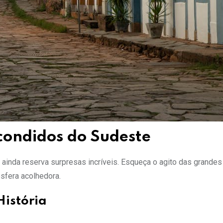
condidos do Sudeste
, ainda reserva surpresas incríveis. Esqueça o agito das grande
sfera acolhedora.
História