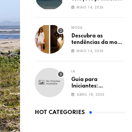
na Shop2Gether
MAIO 14, 2026
MODA
Descubra as
tendências da moda
de luxo com a
MAIO 14, 2026
Shop2Gether
IA
Guia para
Iniciantes:
Ferramentas de IA
ABRIL 18, 2026
no Brasil
HOT CATEGORIES