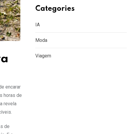
Categories
IA
Moda
ra
Viagem
de encarar
as horas de
a revela
íveis.
as de