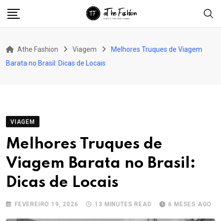
Skip
to
content
Athe Fashion
Viagem
Melhores Truques de Viagem
Barata no Brasil: Dicas de Locais
VIAGEM
Melhores Truques de
Viagem Barata no Brasil:
Dicas de Locais
FEVEREIRO 19, 2026
13 MINUTES READ
6 MESES AGO