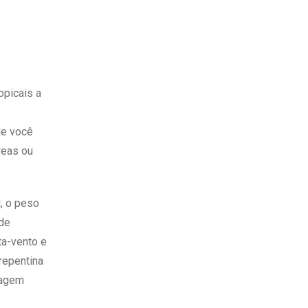
opicais a
de você
reas ou
, o peso
 de
ta-vento e
repentina
lagem