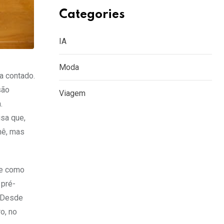
Categories
IA
Moda
a contado.
são
Viagem
.
isa que,
hê, mas
re como
 pré-
. Desde
o, no