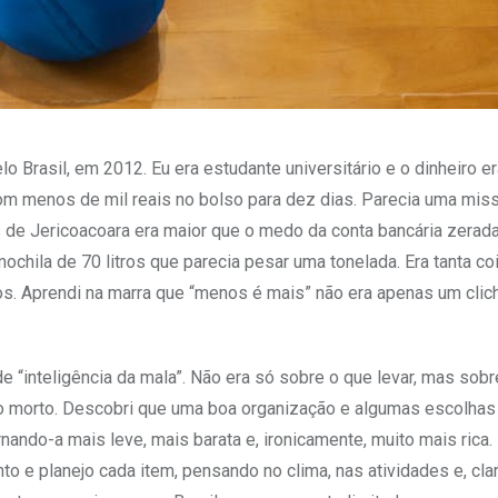
Brasil, em 2012. Eu era estudante universitário e o dinheiro er
com menos de mil reais no bolso para dez dias. Parecia uma mis
s de Jericoacoara era maior que o medo da conta bancária zerada
chila de 70 litros que parecia pesar uma tonelada. Era tanta co
os. Aprendi na marra que “menos é mais” não era apenas um clic
“inteligência da mala”. Não era só sobre o que levar, mas sob
so morto. Descobri que uma boa organização e algumas escolhas
ando-a mais leve, mais barata e, ironicamente, muito mais rica
nto e planejo cada item, pensando no clima, nas atividades e, clar