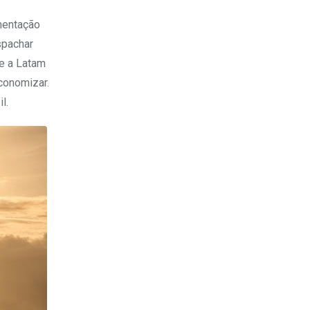
mentação
spachar
e a Latam
conomizar.
l.