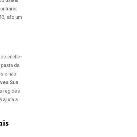
ão usaria
ontrário,
40, são um
ode enchê-
 pasta de
is e não
ivea Sun
as regiões
 ajuda a
ais