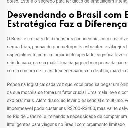
bolso. Este é o segredo para ter dicas de embalagem intelig
Desvendando o Brasil com
Estratégica Faz a Diferença
O Brasil é um país de dimensões continentais, com uma divers
serras frias, passando por metrópoles vibrantes e vilarejos h
especialmente com um orçamento apertado, significa fazer 
sair de casa: na sua mala. Uma bagagem bem pensada não 
com a compra de itens desnecessários no destino, mas tam
Pense na logística: cada vez que você precisa pegar um ôn
da sua mochila se torna um fator crucial. Uma mala leve e c
explorar mais. Além disso, ao levar o essencial e multiuso
impermeável pode custar uns R$200-R$400, mas vai te salva
no Rio de Janeiro, eliminando a necessidade de comprar um 
inteligentes para viagens no Brasil com orçamento limitado.