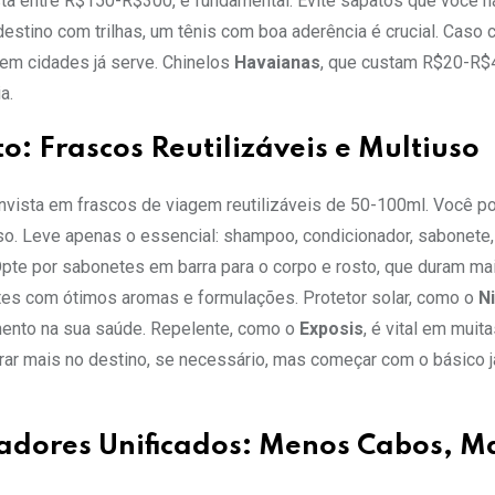
sta entre R$150-R$300, é fundamental. Evite sapatos que você n
destino com trilhas, um tênis com boa aderência é crucial. Caso c
em cidades já serve. Chinelos
Havaianas
, que custam R$20-R$
a.
o: Frascos Reutilizáveis e Multiuso
nvista em frascos de viagem reutilizáveis de 50-100ml. Você p
o. Leve apenas o essencial: shampoo, condicionador, sabonete,
. Opte por sabonetes em barra para o corpo e rosto, que duram ma
s com ótimos aromas e formulações. Protetor solar, como o
N
mento na sua saúde. Repelente, como o
Exposis
, é vital em muit
r mais no destino, se necessário, mas começar com o básico já
egadores Unificados: Menos Cabos, M