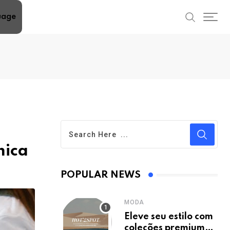
uage
mica
POPULAR NEWS
MODA
Eleve seu estilo com
coleções premium