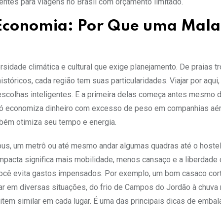
entes para viagens no Brasil com orçamento limitado.
 Economia: Por Que uma Mala
idade climática e cultural que exige planejamento. De praias tr
istóricos, cada região tem suas particularidades. Viajar por aqui,
escolhas inteligentes. E a primeira delas começa antes mesmo 
só economiza dinheiro com excesso de peso em companhias aé
bém otimiza seu tempo e energia.
ibus, um metrô ou até mesmo andar algumas quadras até o hostel
ompacta significa mais mobilidade, menos cansaço e a liberdade
, você evita gastos impensados. Por exemplo, um bom casaco cor
r em diversas situações, do frio de Campos do Jordão à chuva 
item similar em cada lugar. É uma das principais dicas de emba