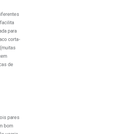
iferentes
acilita
ada para
aco corta-
 (muitas
cem
icas de
dois pares
 Um bom