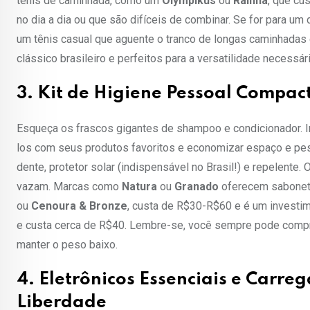
tênis de caminhada, como um
Olympikus
ou
Rainha
, que cu
no dia a dia ou que são difíceis de combinar. Se for para um 
um tênis casual que aguente o tranco de longas caminhadas 
clássico brasileiro e perfeitos para a versatilidade necessári
3. Kit de Higiene Pessoal Compact
Esqueça os frascos gigantes de shampoo e condicionador. I
los com seus produtos favoritos e economizar espaço e pes
dente, protetor solar (indispensável no Brasil!) e repelente
vazam. Marcas como
Natura
ou
Granado
oferecem sabonete
ou
Cenoura & Bronze
, custa de R$30-R$60 e é um investi
e custa cerca de R$40. Lembre-se, você sempre pode compra
manter o peso baixo.
4. Eletrônicos Essenciais e Carr
Liberdade