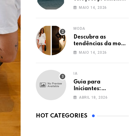
na Shop2Gether
MAIO 14, 2026
MODA
Descubra as
tendências da moda
de luxo com a
MAIO 14, 2026
Shop2Gether
IA
Guia para
Iniciantes:
Ferramentas de IA
ABRIL 18, 2026
no Brasil
HOT CATEGORIES