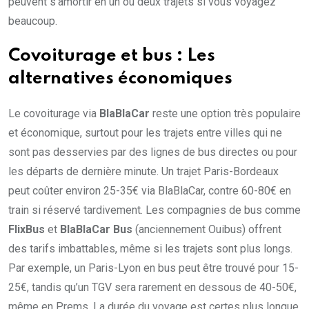
peuvent s’amortir en un ou deux trajets si vous voyagez
beaucoup.
Covoiturage et bus : Les
alternatives économiques
Le covoiturage via
BlaBlaCar
reste une option très populaire
et économique, surtout pour les trajets entre villes qui ne
sont pas desservies par des lignes de bus directes ou pour
les départs de dernière minute. Un trajet Paris-Bordeaux
peut coûter environ 25-35€ via BlaBlaCar, contre 60-80€ en
train si réservé tardivement. Les compagnies de bus comme
FlixBus
et
BlaBlaCar Bus
(anciennement Ouibus) offrent
des tarifs imbattables, même si les trajets sont plus longs.
Par exemple, un Paris-Lyon en bus peut être trouvé pour 15-
25€, tandis qu’un TGV sera rarement en dessous de 40-50€,
même en Prems. La durée du voyage est certes plus longue,