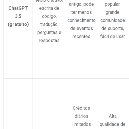
texto criativo,
antigo, pode
popular,
ChatGPT
escrita de
ter menos
grande
3.5
código,
conhecimento
comunidade
(gratuito)
tradução,
de eventos
de suporte,
perguntas e
recentes
fácil de usar
respostas
Créditos
diários
Alta
limitados
qualidade de