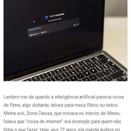
Lembro-me de quando a inteligência artificial parecia coisa
de filme, algo distante, talvez para meus filhos ou netos.
Minha avó, Dona Cleusa, que morava no interior de Minas,
falava que “coisa de internet” era invenção para quem não
tinha o que fazer. Hoje, aos 72 anos, ela manda áudios no