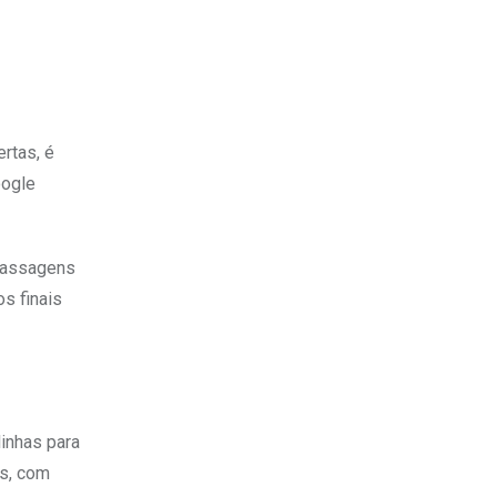
rtas, é
oogle
 passagens
s finais
inhas para
is, com