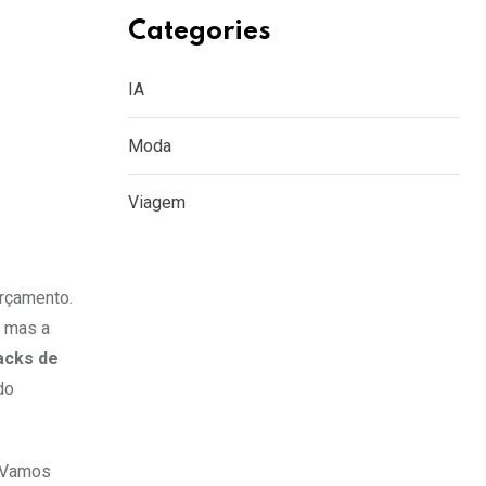
Categories
IA
Moda
Viagem
orçamento.
, mas a
acks de
do
. Vamos