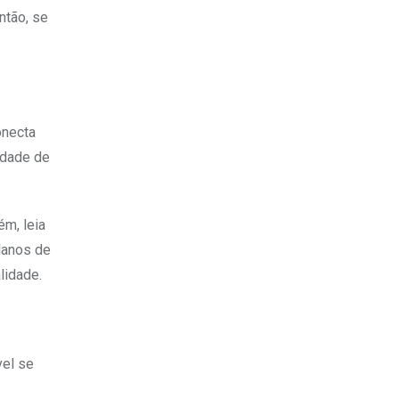
ntão, se
onecta
idade de
ém, leia
planos de
lidade.
vel se