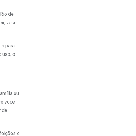
 Rio de
ar, você
es para
luso, o
amília ou
se você
r de
feições e