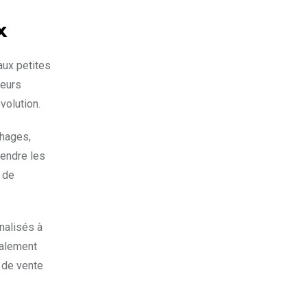
x
 aux petites
leurs
volution.
phages,
rendre les
e de
nalisés à
galement
s de vente