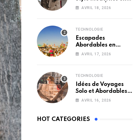
France : L’Élégance
AVRIL 18, 2026
Toute Saison
TECHNOLOGIE
Escapades
Abordables en
France : Loin des
AVRIL 17, 2026
Foules le Weekend
TECHNOLOGIE
Idées de Voyages
Solo et Abordables
en France le
AVRIL 16, 2026
Weekend
HOT CATEGORIES