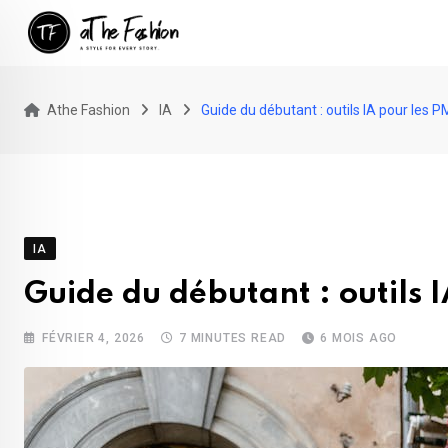
Skip
to
content
Athe Fashion
IA
Guide du débutant : outils IA pour les 
IA
Guide du débutant : outils 
FÉVRIER 4, 2026
7 MINUTES READ
6 MOIS AGO