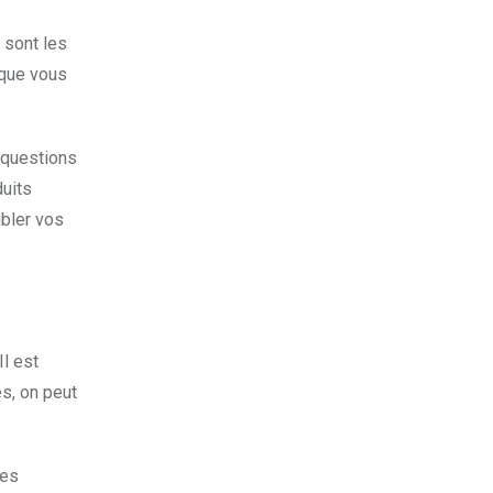
s sont les
 que vous
 questions
duits
ibler vos
Il est
es, on peut
les