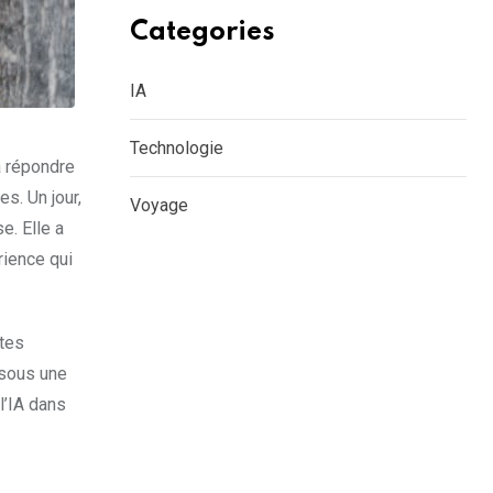
Categories
IA
Technologie
à répondre
s. Un jour,
Voyage
e. Elle a
rience qui
ites
 sous une
l’IA dans