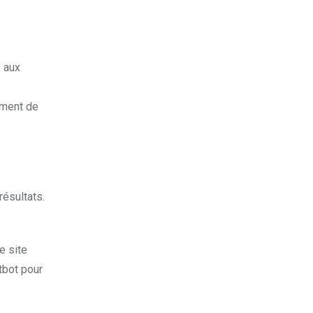
 aux
ement de
ésultats.
e site
tbot pour