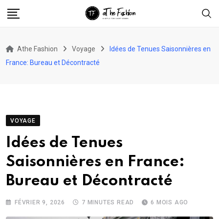
Skip
to
content
Athe Fashion
Voyage
Idées de Tenues Saisonnières en
France: Bureau et Décontracté
VOYAGE
Idées de Tenues
Saisonnières en France:
Bureau et Décontracté
FÉVRIER 9, 2026
7 MINUTES READ
6 MOIS AGO