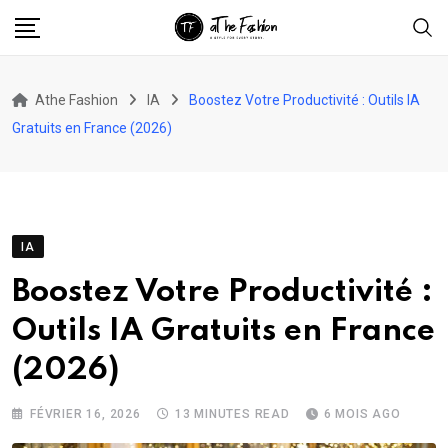
Skip
to
content
Athe Fashion
IA
Boostez Votre Productivité : Outils IA
Gratuits en France (2026)
IA
Boostez Votre Productivité :
Outils IA Gratuits en France
(2026)
FÉVRIER 16, 2026
13 MINUTES READ
6 MOIS AGO